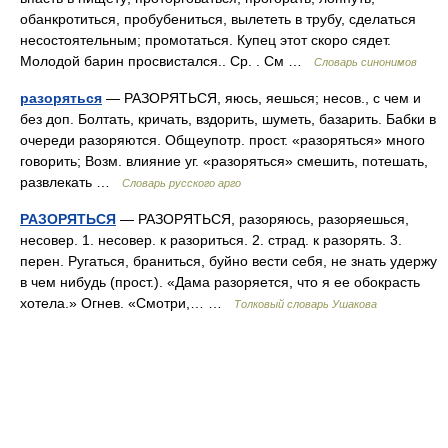
обанкротиться, пробубениться, вылететь в трубу, сделаться
несостоятельным; промотаться. Купец этот скоро сядет.
Молодой барин просвистался.. Ср. . См …
Словарь синонимов
разоряться
— РАЗОРЯТЬСЯ, яюсь, яешься; несов., с чем и
без доп. Болтать, кричать, вздорить, шуметь, базарить. Бабки в
очереди разоряются. Общеупотр. прост. «разоряться» много
говорить; Возм. влияние уг. «разоряться» смешить, потешать,
развлекать …
Словарь русского арго
РАЗОРЯТЬСЯ
— РАЗОРЯТЬСЯ, разоряюсь, разоряешься,
несовер. 1. несовер. к разориться. 2. страд. к разорять. 3.
перен. Ругаться, браниться, буйно вести себя, не знать удержу
в чем нибудь (прост.). «Дама разоряется, что я ее обокрасть
хотела.» Огнев. «Смотри,… …
Толковый словарь Ушакова