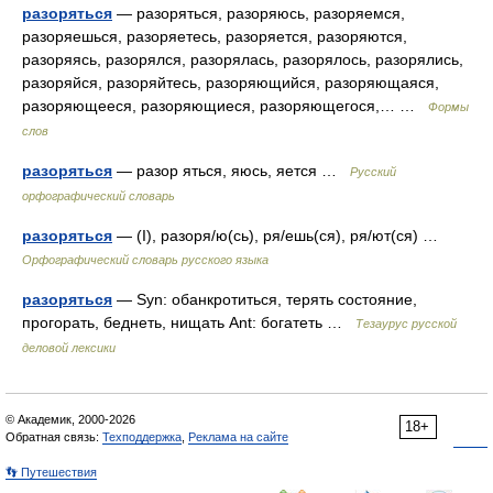
разоряться
— разоряться, разоряюсь, разоряемся,
разоряешься, разоряетесь, разоряется, разоряются,
разоряясь, разорялся, разорялась, разорялось, разорялись,
разоряйся, разоряйтесь, разоряющийся, разоряющаяся,
разоряющееся, разоряющиеся, разоряющегося,… …
Формы
слов
разоряться
— разор яться, яюсь, яется …
Русский
орфографический словарь
разоряться
— (I), разоря/ю(сь), ря/ешь(ся), ря/ют(ся) …
Орфографический словарь русского языка
разоряться
— Syn: обанкротиться, терять состояние,
прогорать, беднеть, нищать Ant: богатеть …
Тезаурус русской
деловой лексики
© Академик, 2000-2026
18+
Обратная связь:
Техподдержка
,
Реклама на сайте
👣 Путешествия