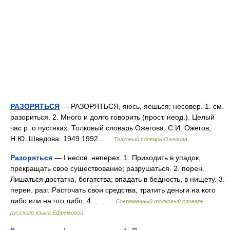
РАЗОРЯТЬСЯ
— РАЗОРЯТЬСЯ, яюсь, яешься; несовер. 1. см.
разориться. 2. Много и долго говорить (прост. неод.). Целый
час р. о пустяках. Толковый словарь Ожегова. С.И. Ожегов,
Н.Ю. Шведова. 1949 1992 …
Толковый словарь Ожегова
Разоряться
— I несов. неперех. 1. Приходить в упадок,
прекращать свое существование; разрушаться. 2. перен.
Лишаться достатка, богатства; впадать в бедность, в нищету. 3.
перен. разг. Расточать свои средства, тратить деньги на кого
либо или на что либо. 4.… …
Современный толковый словарь
русского языка Ефремовой